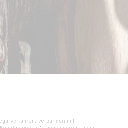
N
gärverfahren, verbunden mit
ießen das ganze Aromaspektrum unser